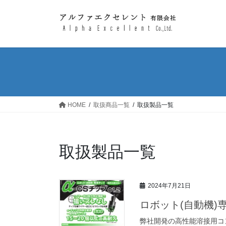
コ
ナ
ン
ビ
テ
ゲ
ン
ー
ツ
シ
へ
ョ
ス
ン
キ
に
ッ
移
HOME
取扱商品一覧
取扱製品一覧
プ
動
取扱製品一覧
2024年7月21日
ロボット(自動機)
弊社開発の高性能溶接用コ